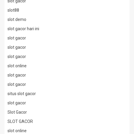
slot gacor
slot88
slot demo
slot gacor hari ini
slot gacor
slot gacor
slot gacor
slot online
slot gacor
slot gacor
situs slot gacor
slot gacor
Slot Gacor
SLOT GACOR
slot online