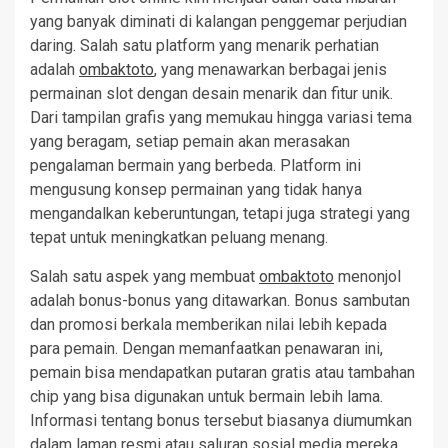
yang banyak diminati di kalangan penggemar perjudian
daring. Salah satu platform yang menarik perhatian
adalah
ombaktoto
, yang menawarkan berbagai jenis
permainan slot dengan desain menarik dan fitur unik.
Dari tampilan grafis yang memukau hingga variasi tema
yang beragam, setiap pemain akan merasakan
pengalaman bermain yang berbeda. Platform ini
mengusung konsep permainan yang tidak hanya
mengandalkan keberuntungan, tetapi juga strategi yang
tepat untuk meningkatkan peluang menang.
Salah satu aspek yang membuat
ombaktoto
menonjol
adalah bonus-bonus yang ditawarkan. Bonus sambutan
dan promosi berkala memberikan nilai lebih kepada
para pemain. Dengan memanfaatkan penawaran ini,
pemain bisa mendapatkan putaran gratis atau tambahan
chip yang bisa digunakan untuk bermain lebih lama.
Informasi tentang bonus tersebut biasanya diumumkan
dalam laman resmi atau saluran sosial media mereka,