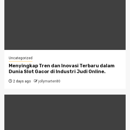
Uncategorized
Menyingkap Tren dan Inovasi Terbaru dalam
Dunia Slot Gacor di Industri Judi Online.
2 days ago
jollymarten80