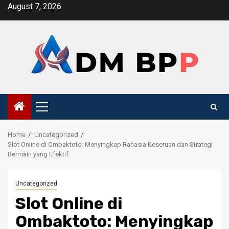
Skip
August 7, 2026
to
content
Primary
Menu
Home
Uncategorized
Slot Online di Ombaktoto: Menyingkap Rahasia Keseruan dan Strategi
Bermain yang Efektif
Uncategorized
Slot Online di
Ombaktoto: Menyingkap