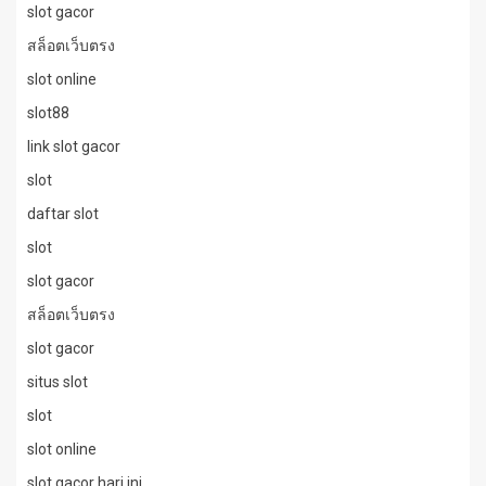
slot gacor
สล็อตเว็บตรง
slot online
slot88
link slot gacor
slot
daftar slot
slot
slot gacor
สล็อตเว็บตรง
slot gacor
situs slot
slot
slot online
slot gacor hari ini