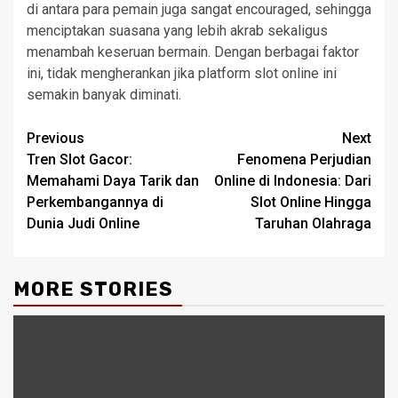
di antara para pemain juga sangat encouraged, sehingga
menciptakan suasana yang lebih akrab sekaligus
menambah keseruan bermain. Dengan berbagai faktor
ini, tidak mengherankan jika platform slot online ini
semakin banyak diminati.
Post
Previous
Next
Tren Slot Gacor:
Fenomena Perjudian
navigation
Memahami Daya Tarik dan
Online di Indonesia: Dari
Perkembangannya di
Slot Online Hingga
Dunia Judi Online
Taruhan Olahraga
MORE STORIES