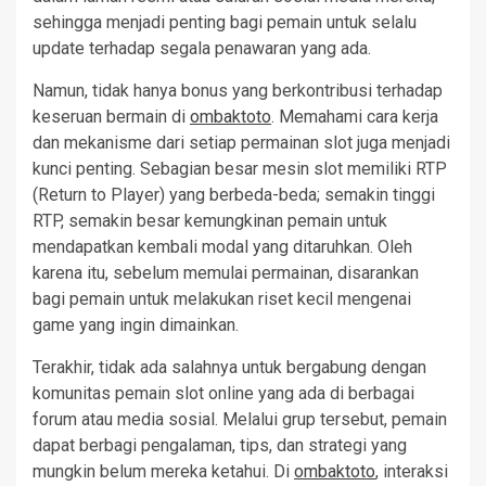
sehingga menjadi penting bagi pemain untuk selalu
update terhadap segala penawaran yang ada.
Namun, tidak hanya bonus yang berkontribusi terhadap
keseruan bermain di
ombaktoto
. Memahami cara kerja
dan mekanisme dari setiap permainan slot juga menjadi
kunci penting. Sebagian besar mesin slot memiliki RTP
(Return to Player) yang berbeda-beda; semakin tinggi
RTP, semakin besar kemungkinan pemain untuk
mendapatkan kembali modal yang ditaruhkan. Oleh
karena itu, sebelum memulai permainan, disarankan
bagi pemain untuk melakukan riset kecil mengenai
game yang ingin dimainkan.
Terakhir, tidak ada salahnya untuk bergabung dengan
komunitas pemain slot online yang ada di berbagai
forum atau media sosial. Melalui grup tersebut, pemain
dapat berbagi pengalaman, tips, dan strategi yang
mungkin belum mereka ketahui. Di
ombaktoto
, interaksi