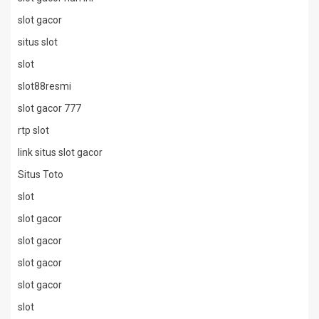
slot gacor
situs slot
slot
slot88resmi
slot gacor 777
rtp slot
link situs slot gacor
Situs Toto
slot
slot gacor
slot gacor
slot gacor
slot gacor
slot