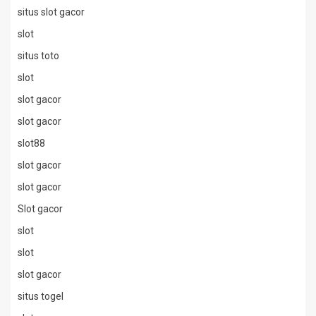
situs slot gacor
slot
situs toto
slot
slot gacor
slot gacor
slot88
slot gacor
slot gacor
Slot gacor
slot
slot
slot gacor
situs togel