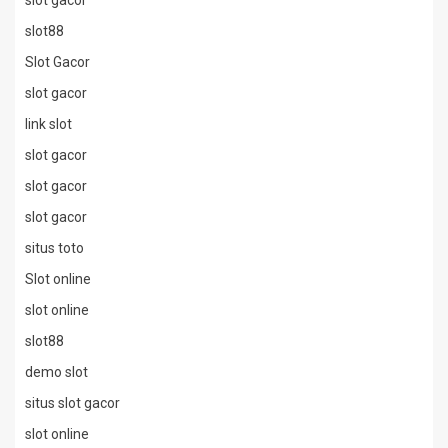
slot88
Slot Gacor
slot gacor
link slot
slot gacor
slot gacor
slot gacor
situs toto
Slot online
slot online
slot88
demo slot
situs slot gacor
slot online