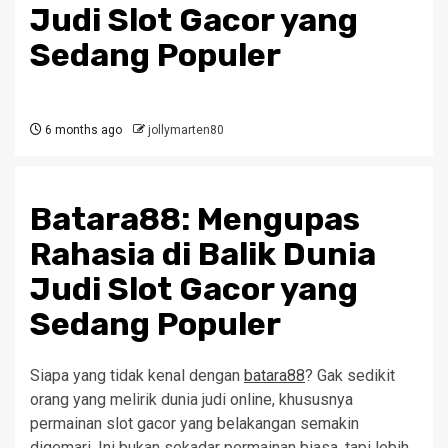
Judi Slot Gacor yang
Sedang Populer
6 months ago
jollymarten80
Batara88: Mengupas
Rahasia di Balik Dunia
Judi Slot Gacor yang
Sedang Populer
Siapa yang tidak kenal dengan
batara88
? Gak sedikit
orang yang melirik dunia judi online, khususnya
permainan slot gacor yang belakangan semakin
digemari. Ini bukan sekadar permainan biasa, tapi lebih