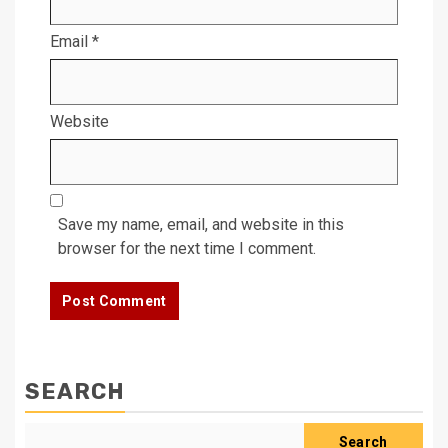
Email
*
Website
Save my name, email, and website in this
browser for the next time I comment.
SEARCH
Search