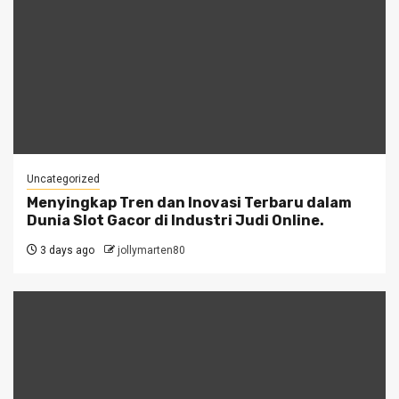
Uncategorized
Menyingkap Tren dan Inovasi Terbaru dalam
Dunia Slot Gacor di Industri Judi Online.
3 days ago
jollymarten80