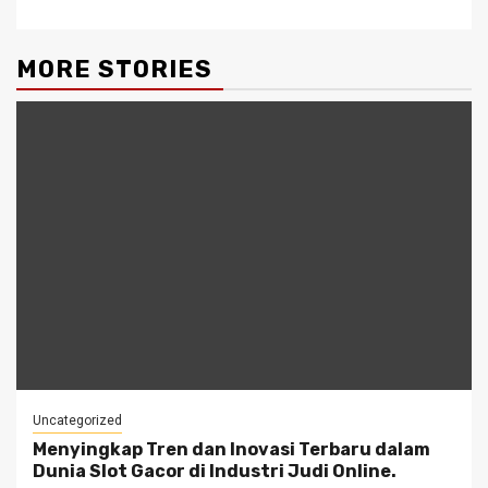
MORE STORIES
Uncategorized
Menyingkap Tren dan Inovasi Terbaru dalam
Dunia Slot Gacor di Industri Judi Online.