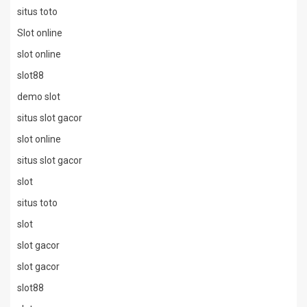
situs toto
Slot online
slot online
slot88
demo slot
situs slot gacor
slot online
situs slot gacor
slot
situs toto
slot
slot gacor
slot gacor
slot88