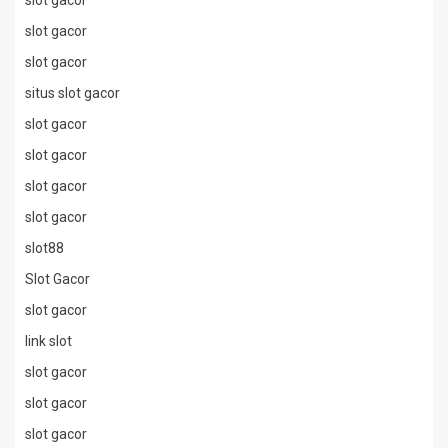
slot gacor
slot gacor
situs slot gacor
slot gacor
slot gacor
slot gacor
slot gacor
slot88
Slot Gacor
slot gacor
link slot
slot gacor
slot gacor
slot gacor