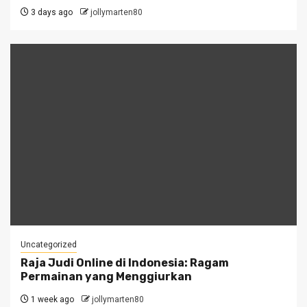
3 days ago
jollymarten80
Uncategorized
Raja Judi Online di Indonesia: Ragam
Permainan yang Menggiurkan
1 week ago
jollymarten80