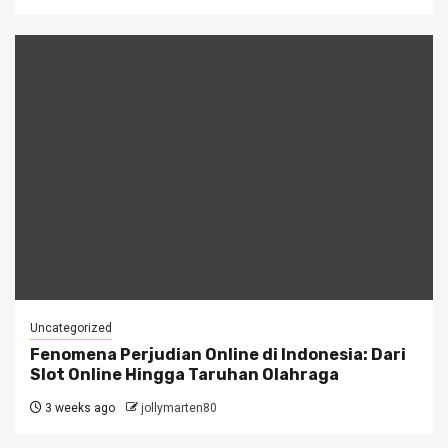
Uncategorized
Fenomena Perjudian Online di Indonesia: Dari
Slot Online Hingga Taruhan Olahraga
3 weeks ago
jollymarten80